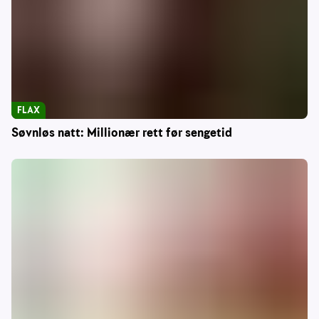
FLAX
Søvnløs natt: Millionær rett før sengetid