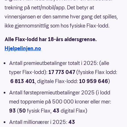
trekning på nett/mobil/app. Det betyr at
vinnersjansen er den samme hver gang det spilles,
ikke gjennomsnittlig som hos fysiske Flax-lodd.
Alle Flax-lodd har 18-års aldersgrense.
Hjelpelinjen.no
Antall premieutbetalinger totalt i 2025: (alle
typer Flax-lodd):
17 773 047
(fysiske Flax lodd:
6 813 401
, digitale Flax-lodd:
10 959 646
)
Antall førstepremieutbetalinger 2025 (i lodd
med toppremie på 500 000 kroner eller mer:
93
(
50
fysisk Flax,
43
digital Flax)
Antall millionærer i 2025:
43