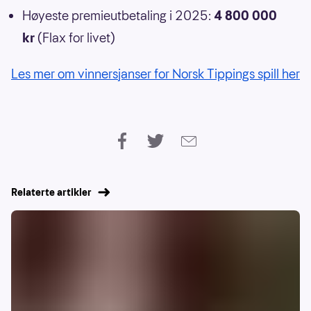
Høyeste premieutbetaling i 2025:
4 800 000
kr
(Flax for livet)
Les mer om vinnersjanser for Norsk Tippings spill her
Relaterte artikler