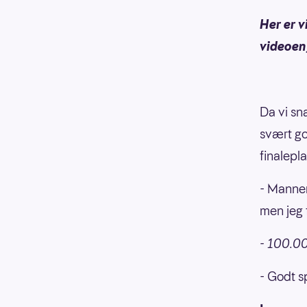
Her er v
videoen
Da vi sn
svært go
finalepl
- Mannen
men jeg 
- 100.00
- Godt s