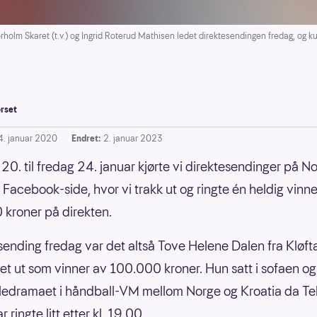
lm Skaret (t.v.) og Ingrid Roterud Mathisen ledet direktesendingen fredag, og ku
rset
4. januar 2020
Endret:
2. januar 2023
0. til fredag 24. januar kjørte vi direktesendinger på N
 Facebook-side, hvor vi trakk ut og ringte én heldig vinne
kroner på direkten.
 sending fredag var det altså Tove Helene Dalen fra Kløf
ket ut som vinner av 100.000 kroner. Hun satt i sofaen og
ledramaet i håndball-VM mellom Norge og Kroatia da Te
 ringte litt etter kl. 19.00.