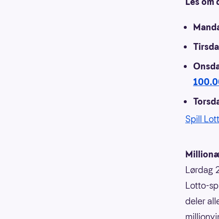
Les om d
Mand
Tirsd
Onsd
100.0
Torsd
Spill Lot
Millionæ
Lørdag 25
Lotto-spi
deler all
millionvi