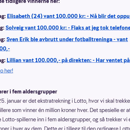
e tidligere vinnerne her:
ag:
Elisabeth (24) vant 100.000 kr: - Nå blir det oppu
ag:
Solveig vant 100.000 kr: - Flaks at jeg tok telefon
ag:
Sven Erik ble avbrutt under fotballtreninga - vant
00,-
ag:
Lillian vant 100.000,- på direkten: - Har ventet på
to her!
rer i fem aldersgrupper
. januar er det ekstratrekning i Lotto, hvor vi skal trekk
llere som vinner én million kroner hver. Det spesielle er at
e Lotto-spillerne inn i fem aldersgrupper, og så trekker vi
nner i hver av dem. Dette er i tillegg til den ordinære Lott