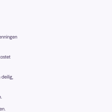
penningen
kostet
deilig,
n.
en.