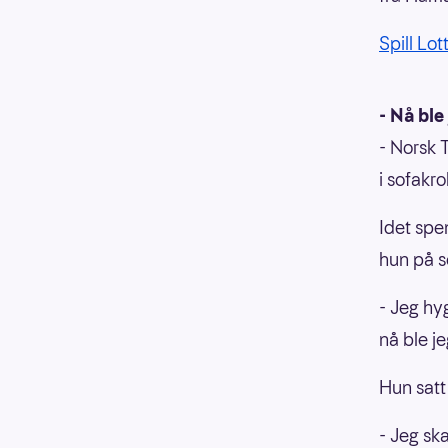
Spill Lot
- Nå ble
- Norsk 
i sofakr
Idet spe
hun på s
- Jeg hyg
nå ble j
Hun satt
- Jeg sk