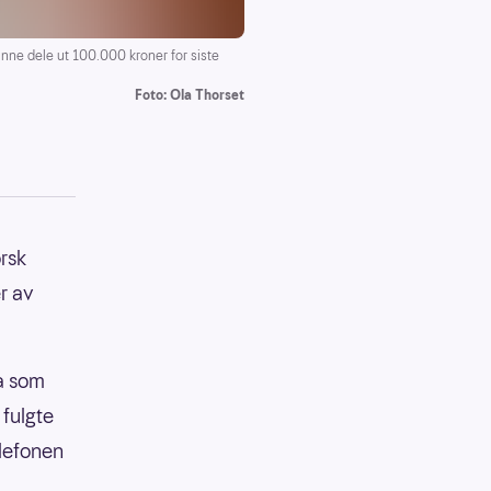
nne dele ut 100.000 kroner for siste
Foto: Ola Thorset
orsk
r av
ta som
 fulgte
lefonen