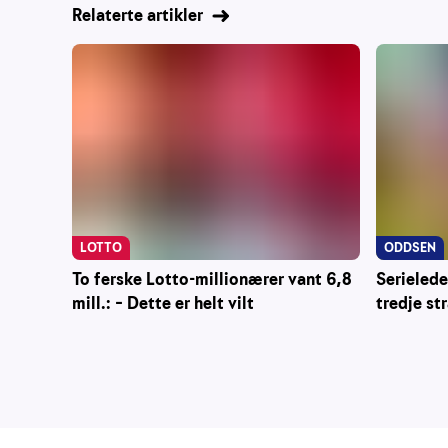
Relaterte artikler
LOTTO
ODDSEN
To ferske Lotto-millionærer vant 6,8
Serielede
mill.: – Dette er helt vilt
tredje st