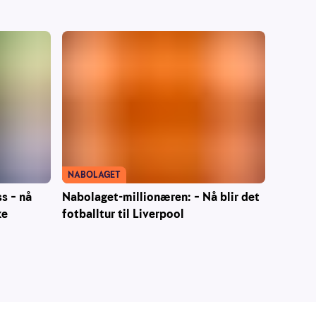
NABOLAGET
ss – nå
Nabolaget-millionæren: – Nå blir det
ke
fotballtur til Liverpool