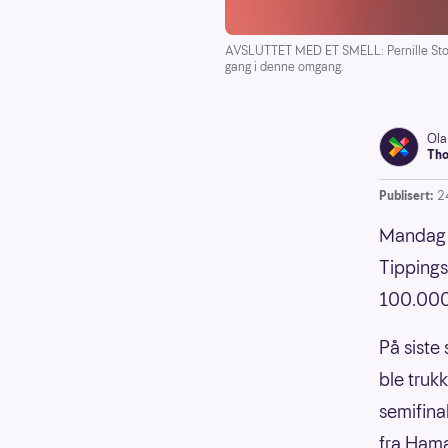
AVSLUTTET MED ET SMELL: Pernille Storho
gang i denne omgang.
Ola
Tho
Publisert:
2
Mandag 2
Tippings
100.000 
På siste
ble truk
semifina
fra Hamar