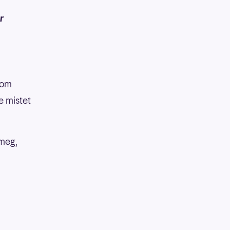
r
 om
e mistet
 meg,