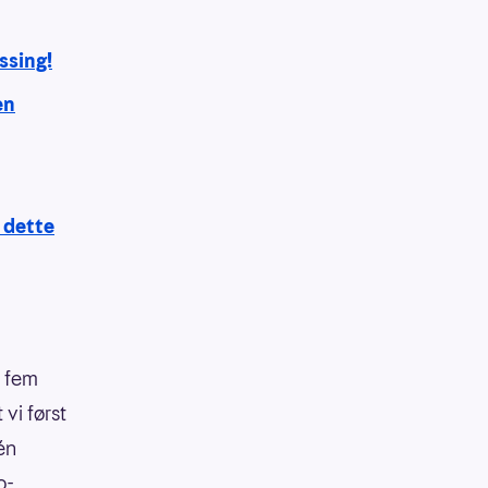
ssing!
en
 dette
e fem
 vi først
 én
o-