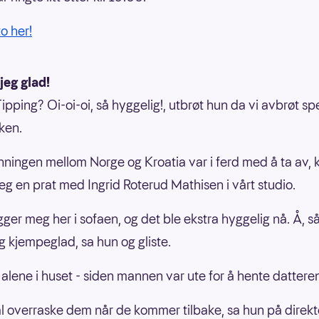
to her!
 jeg glad!
Tipping? Oi-oi-oi, så hyggelig!, utbrøt hun da vi avbrøt s
oken.
nningen mellom Norge og Kroatia var i ferd med å ta av, 
eg en prat med Ingrid Roterud Mathisen i vårt studio.
ger meg her i sofaen, og det ble ekstra hyggelig nå. Å, så 
eg kjempeglad, sa hun og gliste.
 alene i huset - siden mannen var ute for å hente dattere
al overraske dem når de kommer tilbake, sa hun på direkt