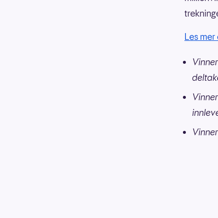
trekning
Les mer 
Vinner
deltak
Vinner
innlev
Vinners