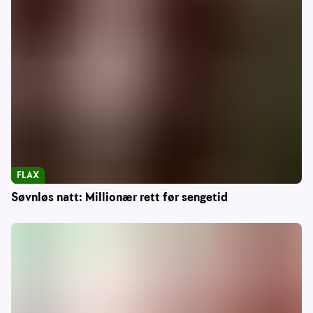
FLAX
Søvnløs natt: Millionær rett før sengetid