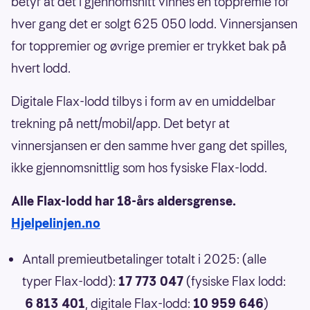
betyr at det i gjennomsnitt vinnes en toppremie for
hver gang det er solgt 625 050 lodd. Vinnersjansen
for toppremier og øvrige premier er trykket bak på
hvert lodd.
Digitale Flax-lodd tilbys i form av en umiddelbar
trekning på nett/mobil/app. Det betyr at
vinnersjansen er den samme hver gang det spilles,
ikke gjennomsnittlig som hos fysiske Flax-lodd.
Alle Flax-lodd har 18-års aldersgrense.
Hjelpelinjen.no
Antall premieutbetalinger totalt i 2025: (alle
typer Flax-lodd):
17 773 047
(fysiske Flax lodd:
6 813 401
, digitale Flax-lodd:
10 959 646
)