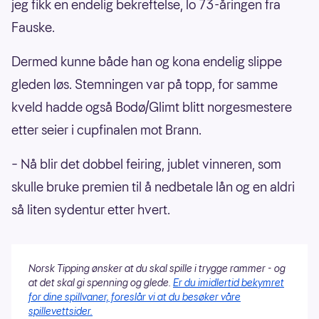
jeg fikk en endelig bekreftelse, lo 73-åringen fra
Fauske.
Dermed kunne både han og kona endelig slippe
gleden løs. Stemningen var på topp, for samme
kveld hadde også Bodø/Glimt blitt norgesmestere
etter seier i cupfinalen mot Brann.
– Nå blir det dobbel feiring, jublet vinneren, som
skulle bruke premien til å nedbetale lån og en aldri
så liten sydentur etter hvert.
Norsk Tipping ønsker at du skal spille i trygge rammer - og
at det skal gi spenning og glede.
Er du imidlertid bekymret
for dine spillvaner, foreslår vi at du besøker våre
spillevettsider.