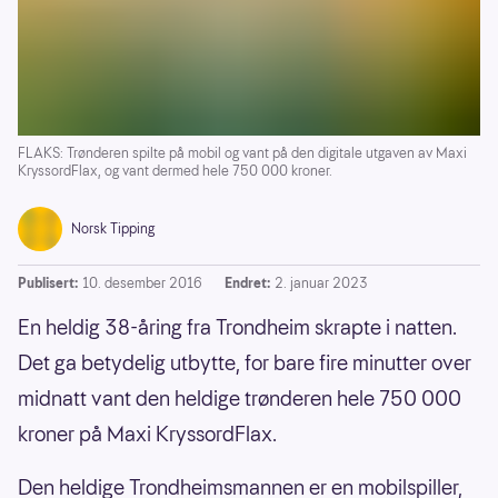
FLAKS: Trønderen spilte på mobil og vant på den digitale utgaven av Maxi
KryssordFlax, og vant dermed hele 750 000 kroner.
Norsk Tipping
Publisert:
10. desember 2016
Endret:
2. januar 2023
En heldig 38-åring fra Trondheim skrapte i natten.
Det ga betydelig utbytte, for bare fire minutter over
midnatt vant den heldige trønderen hele 750 000
kroner på Maxi KryssordFlax.
Den heldige Trondheimsmannen er en mobilspiller,