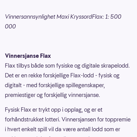
Vinnersannsynlighet Maxi KryssordFlax: 1: 500
000
Vinnersjanse Flax
Flax tilbys både som fysiske og digitale skrapelodd.
Det er en rekke forskjellige Flax-lodd - fysisk og
digitalt - med forskjellige spillegenskaper,
premiestiger og forskjellig vinnersjanse.
Fysisk Flax er trykt opp i opplag, og er et
forhåndstrukket lotteri. Vinnersjansen for toppremie
i hvert enkelt spill vil da være antall lodd som er