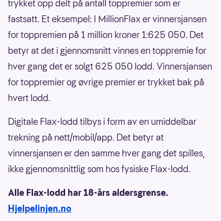
trykket opp delt på antall toppremier som er
fastsatt. Et eksempel: I MillionFlax er vinnersjansen
for toppremien på 1 million kroner 1:625 050. Det
betyr at det i gjennomsnitt vinnes en toppremie for
hver gang det er solgt 625 050 lodd. Vinnersjansen
for toppremier og øvrige premier er trykket bak på
hvert lodd.
Digitale Flax-lodd tilbys i form av en umiddelbar
trekning på nett/mobil/app. Det betyr at
vinnersjansen er den samme hver gang det spilles,
ikke gjennomsnittlig som hos fysiske Flax-lodd.
Alle Flax-lodd har 18-års aldersgrense.
Hjelpelinjen.no