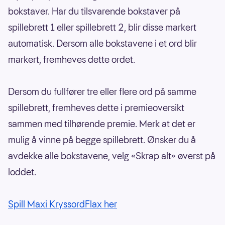
bokstaver. Har du tilsvarende bokstaver på
spillebrett 1 eller spillebrett 2, blir disse markert
automatisk. Dersom alle bokstavene i et ord blir
markert, fremheves dette ordet.
Dersom du fullfører tre eller flere ord på samme
spillebrett, fremheves dette i premieoversikt
sammen med tilhørende premie. Merk at det er
mulig å vinne på begge spillebrett. Ønsker du å
avdekke alle bokstavene, velg «Skrap alt» øverst på
loddet.
Spill Maxi KryssordFlax her