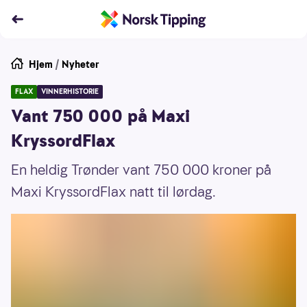
Hjem
/
Nyheter
FLAX
VINNERHISTORIE
Vant 750 000 på Maxi
KryssordFlax
En heldig Trønder vant 750 000 kroner på
Maxi KryssordFlax natt til lørdag.