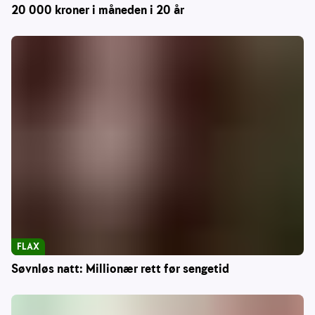
20 000 kroner i måneden i 20 år
FLAX
Søvnløs natt: Millionær rett før sengetid