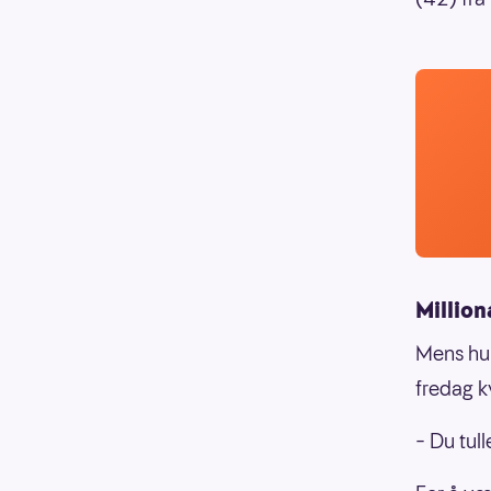
Million
Mens hun 
fredag k
– Du tull