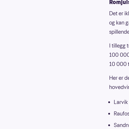
Romjuls
Det er i
og kan g
spillend
I tilleg
100 000
10 000 t
Her er d
hovedvin
Larvik 
Raufos
Sandne