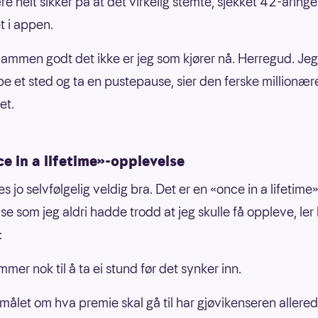
re helt sikker på at det virkelig stemte, sjekket 42-åring
t i appen.
 jammen godt det ikke er jeg som kjører nå. Herregud. Jeg 
e et sted og ta en pustepause, sier den ferske millionær
et.
e in a lifetime»-opplevelse
es jo selvfølgelig veldig bra. Det er en «once in a lifetime
se som jeg aldri hadde trodd at jeg skulle få oppleve, ler
:
mer nok til å ta ei stund før det synker inn.
målet om hva premie skal gå til har gjøvikenseren allered