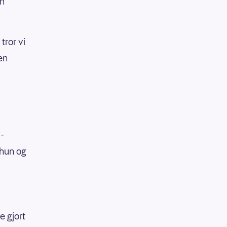
en
tror vi
en
»-
 hun og
e gjort