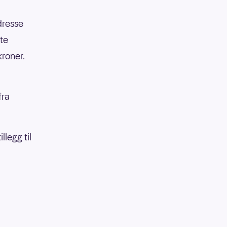
dresse
ste
kroner.
fra
legg til