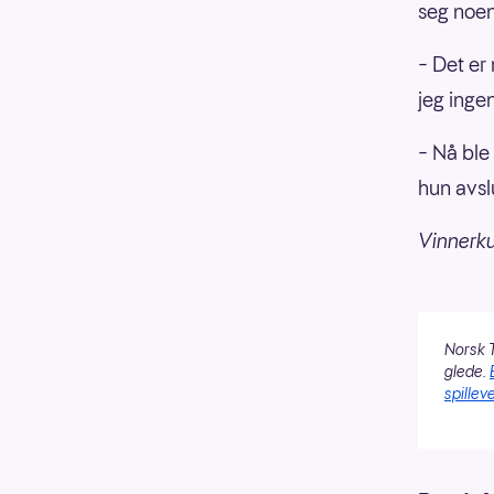
seg noen
– Det er
jeg inge
– Nå ble 
hun avsl
Vinnerku
Norsk T
glede.
spilleve