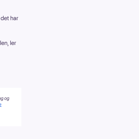
 det har
en, ler
ng og
e