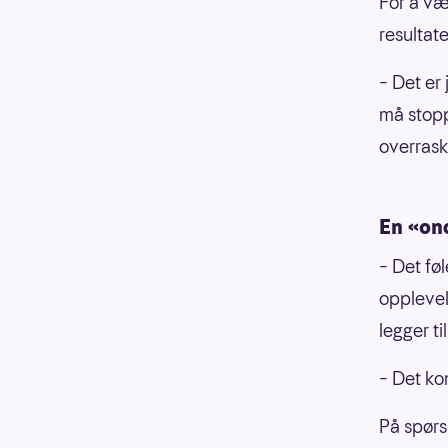
For å væ
resultate
– Det er
må stopp
overrask
En «onc
– Det føl
opplevel
legger til
– Det kom
På spørs