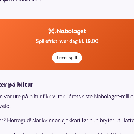
Spillefrist hver dag kl. 19:00
Lever spill
ær på biltur
var ute på biltur fikk vi tak i årets siste Nabolaget-mill
veld.
er? Herregud! sier kvinnen sjokkert før hun bryter ut i latte