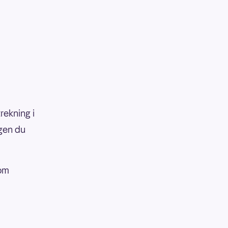
trekning i
agen du
som