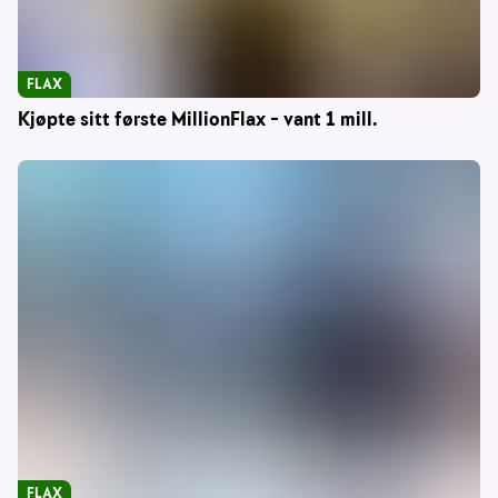
FLAX
Kjøpte sitt første MillionFlax – vant 1 mill.
FLAX