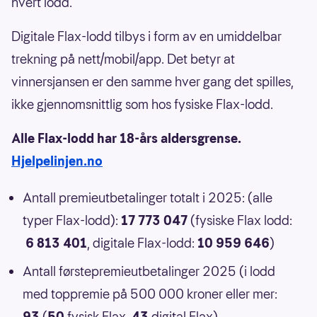
hvert lodd.
Digitale Flax-lodd tilbys i form av en umiddelbar
trekning på nett/mobil/app. Det betyr at
vinnersjansen er den samme hver gang det spilles,
ikke gjennomsnittlig som hos fysiske Flax-lodd.
Alle Flax-lodd har 18-års aldersgrense.
Hjelpelinjen.no
Antall premieutbetalinger totalt i 2025: (alle
typer Flax-lodd):
17 773 047
(fysiske Flax lodd:
6 813 401
, digitale Flax-lodd:
10 959 646
)
Antall førstepremieutbetalinger 2025 (i lodd
med toppremie på 500 000 kroner eller mer:
93
(
50
fysisk Flax,
43
digital Flax)