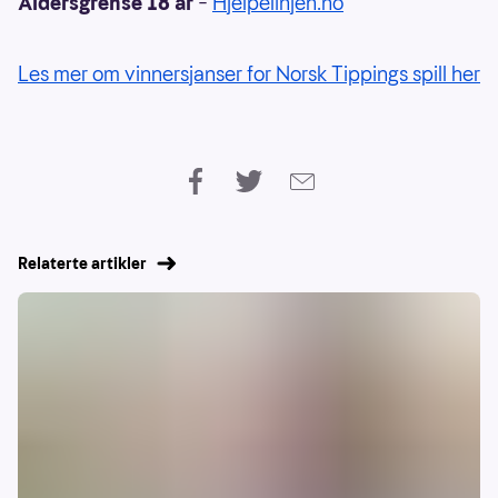
Aldersgrense 18 år
–
Hjelpelinjen.no
Les mer om vinnersjanser for Norsk Tippings spill her
Relaterte artikler