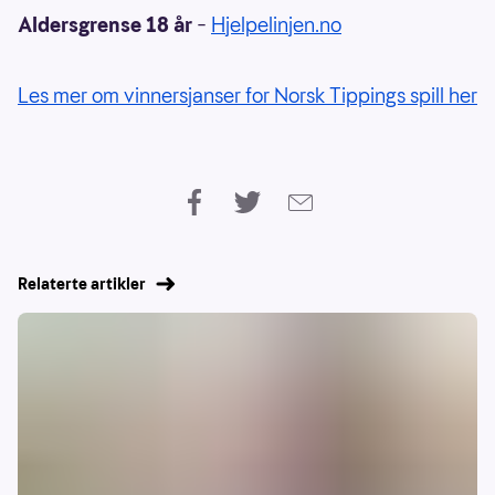
Aldersgrense 18 år
–
Hjelpelinjen.no
Les mer om vinnersjanser for Norsk Tippings spill her
Relaterte artikler