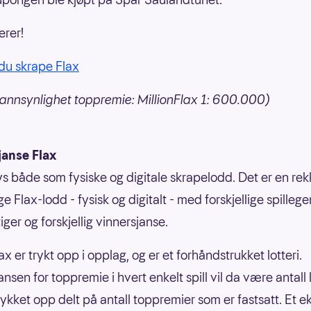
erer!
du skrape Flax
annsynlighet toppremie: MillionFlax 1: 600.000)
janse Flax
bys både som fysiske og digitale skrapelodd. Det er en re
ige Flax-lodd - fysisk og digitalt - med forskjellige spilleg
ger og forskjellig vinnersjanse.
ax er trykt opp i opplag, og er et forhåndstrukket lotteri.
nsen for toppremie i hvert enkelt spill vil da være antall
rykket opp delt på antall toppremier som er fastsatt. Et 