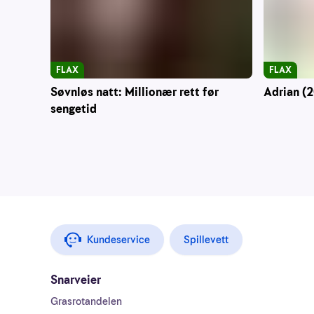
FLAX
FLAX
Søvnløs natt: Millionær rett før
Adrian (2
sengetid
Kundeservice
Spillevett
Snarveier
Grasrotandelen