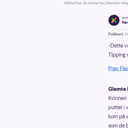
MillionFlax: En kvinne fra Lillestrøm skra
Ann
Nør
Publisert:
1
-Dette v
Tipping r
Prøv Fla
Glemte 
Kvinnen 
puttet i
kom på a
som de b