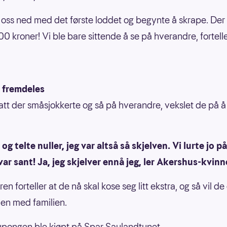
e oss ned med det første loddet og begynte å skrape. Der
0 kroner! Vi ble bare sittende å se på hverandre, fortell
r fremdeles
att der småsjokkerte og så på hverandre, vekslet de på å
e og telte nuller, jeg var altså så skjelven. Vi lurte jo 
var sant! Ja, jeg skjelver ennå jeg, ler Akershus-kvinn
en forteller at de nå skal kose seg litt ekstra, og så vil de 
en med familien.
pongen ble kjøpt på Spar Saulandtunet.