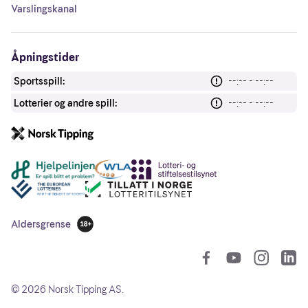
Varslingskanal
Åpningstider
Sportsspill:
--:-- - --:--
Lotterier og andre spill:
--:-- - --:--
Andre lenker
Aldersgrense
18 år
So
©
2026
Norsk Tipping AS.