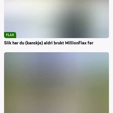
FLAX
Slik har du (kanskje) aldri brukt MillionFlax før