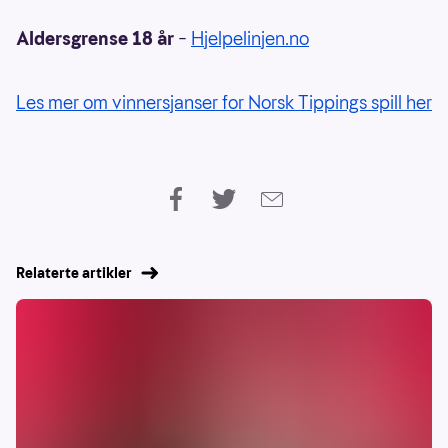
Aldersgrense 18 år
–
Hjelpelinjen.no
Les mer om vinnersjanser for Norsk Tippings spill her
Relaterte artikler