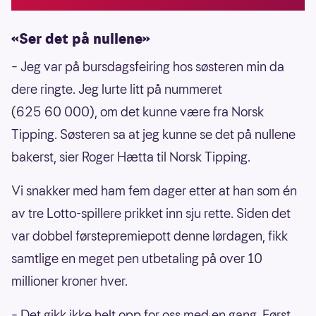
«Ser det på nullene»
– Jeg var på bursdagsfeiring hos søsteren min da
dere ringte. Jeg lurte litt på nummeret
(625 60 000), om det kunne være fra Norsk
Tipping. Søsteren sa at jeg kunne se det på nullene
bakerst, sier Roger Hætta til Norsk Tipping.
Vi snakker med ham fem dager etter at han som én
av tre Lotto-spillere prikket inn sju rette. Siden det
var dobbel førstepremiepott denne lørdagen, fikk
samtlige en meget pen utbetaling på over 10
millioner kroner hver.
– Det gikk ikke helt opp for oss med en gang. Først