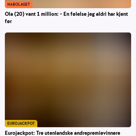
NABOLAGET
Ola (20) vant 1 million: – En følelse jeg aldri har kjent
før
EUROJACKPOT
Eurojackpot: Tre utenlandske andrepremievinnere