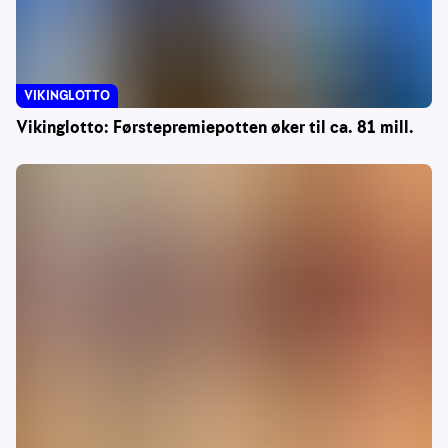
VIKINGLOTTO
Vikinglotto: Førstepremiepotten øker til ca. 81 mill.