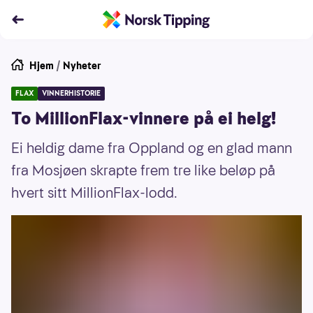
Hjem
/
Nyheter
FLAX
VINNERHISTORIE
To MillionFlax-vinnere på ei helg!
Ei heldig dame fra Oppland og en glad mann
fra Mosjøen skrapte frem tre like beløp på
hvert sitt MillionFlax-lodd.