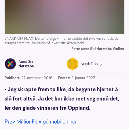
SNAKK OM FLAX: De to heldige vinnerne trodde det ikke var sant da de
skrapte fram tre like beløp på hvert sitt skrapelodd.
Foto: Anne Siri Nørstebø Walker
Anne Siri
Norsk Tipping
Nørstebø
Publisert:
27. november 2016
Endret:
2. januar 2023
- Jeg skrapte frem to like, da begynte hjertet å
slå fort altså. Ja det har ikke roet seg ennå det,
ler den glade vinneren fra Oppland.
Prøv MiIlionFlax på mobilen her