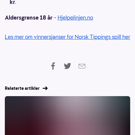
kr
.
Aldersgrense 18 år
–
Hjelpelinjen.no
Les mer om vinnersjanser for Norsk Tippings spill her
Relaterte artikler