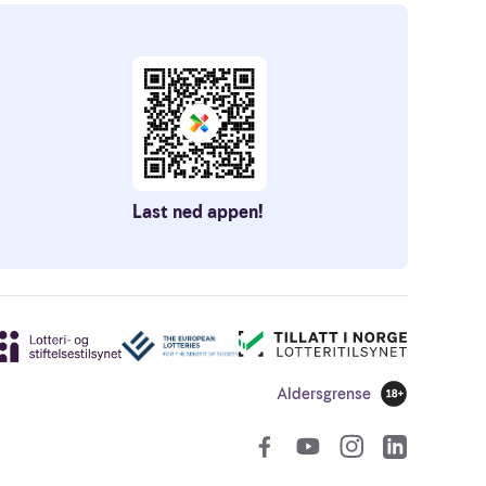
Last ned appen!
Aldersgrense
18 år
Sosiale len