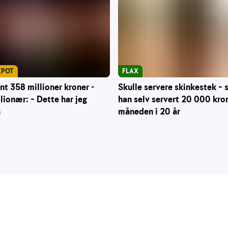
KPOT
FLAX
nt 358 millioner kroner -
Skulle servere skinkestek – s
lionær: – Dette har jeg
han selv servert 20 000 kron
å
måneden i 20 år