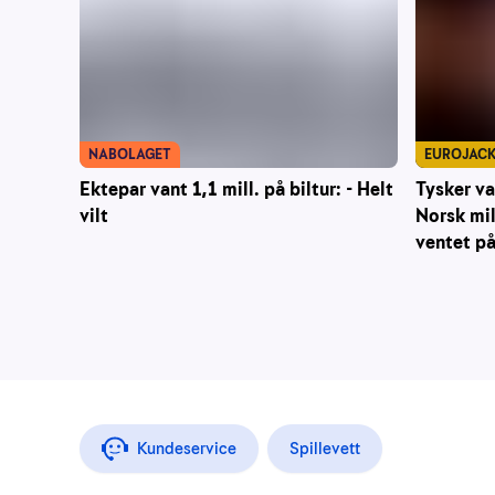
NABOLAGET
EUROJAC
Ektepar vant 1,1 mill. på biltur: - Helt
Tysker va
vilt
Norsk mil
ventet p
Kundeservice
Spillevett