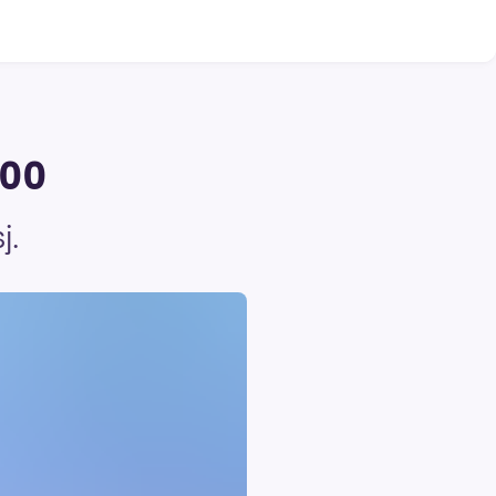
.00
j.