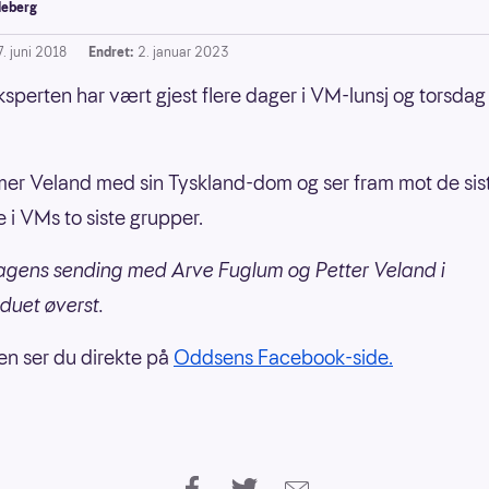
leberg
7. juni 2018
Endret:
2. januar 2023
ksperten har vært gjest flere dager i VM-lunsj og torsdag
r Veland med sin Tyskland-dom og ser fram mot de sis
i VMs to siste grupper.
agens sending med Arve Fuglum og Petter Veland i
duet øverst.
n ser du direkte på
Oddsens Facebook-side.