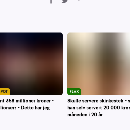
KPOT
FLAX
nt 358 millioner kroner -
Skulle servere skinkestek – s
lionær: – Dette har jeg
han selv servert 20 000 kron
å
måneden i 20 år