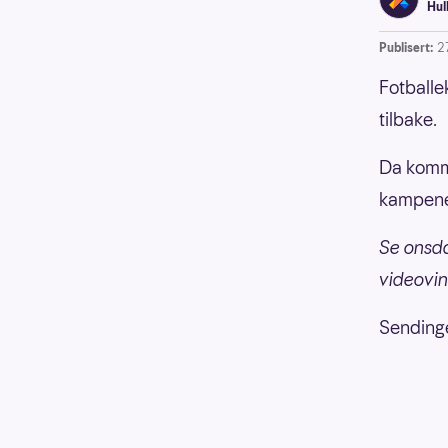
Hul
Publisert:
2
Fotballe
tilbake.
Da komme
kampene 
Se onsd
videovin
Sendinge