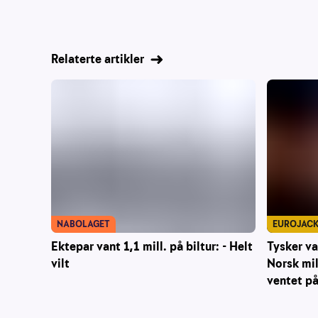
Relaterte artikler
NABOLAGET
EUROJAC
Ektepar vant 1,1 mill. på biltur: - Helt
Tysker va
vilt
Norsk mil
ventet p