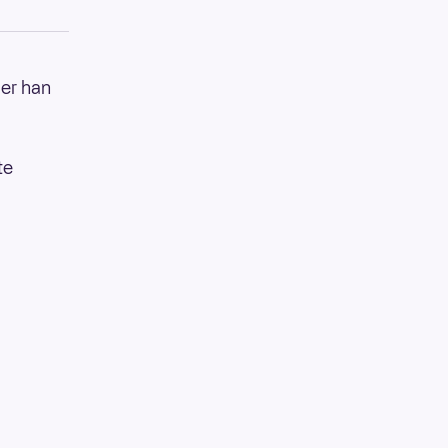
 er han
te