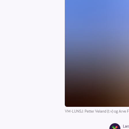
VM-LUNSJ: Petter Veland (t.v) og Arve F
Lar