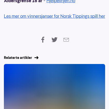
Aldersgrense 18 år
–
Hjelpelinjen.no
Les mer om vinnersjanser for Norsk Tippings spill her
Relaterte artikler