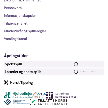
Økonomisk kriminalitet
Personvern
Informasjonskapsler
Tilgjengelighet
Kundevilkår og spilleregler
Varslingskanal
Åpningstider
Sportsspill:
--:-- - --:--
Lotterier og andre spill:
--:-- - --:--
Andre lenker