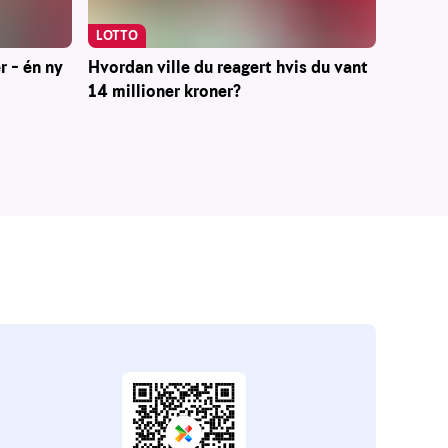
LOTTO
r – én ny
Hvordan ville du reagert hvis du vant
14 millioner kroner?