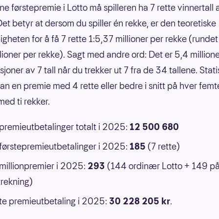
ne førstepremie i Lotto må spilleren ha 7 rette vinnertall
Det betyr at dersom du spiller én rekke, er den teoretiske
gheten for å få 7 rette 1:5,37 millioner per rekke (rundet 
llioner per rekke). Sagt med andre ord: Det er 5,4 million
oner av 7 tall når du trekker ut 7 fra de 34 tallene. Statis
an en premie med 4 rette eller bedre i snitt på hver femt
ed ti rekker.
 premieutbetalinger totalt i 2025:
12 500 680
 førstepremieutbetalinger i 2025:
185
(7 rette)
 millionpremier i 2025:
293
(144 ordinær Lotto + 149 p
rekning)
e premieutbetaling i 2025:
30 228 205 kr
.