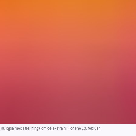
du også med i trekninga om de ekstra millionene 18. februar.