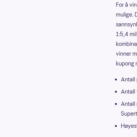
For å vin
mulige. 
sannsynli
1:5,4 mi
kombinasj
vinner m
kupong m
Antall
Antall
Antall
Supert
Høyest