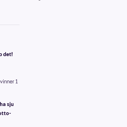
p det!
 vinner 1
 ha sju
otto-