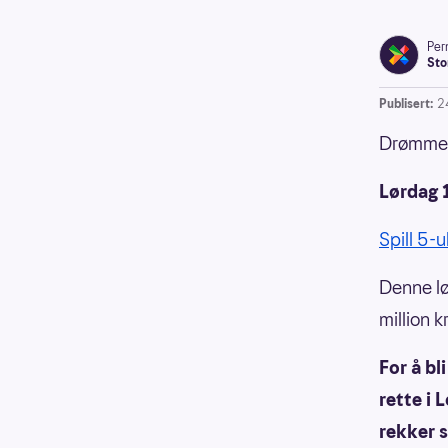
Pern
Sto
Publisert:
2
Drømmer 
Lørdag 1
Spill 5-u
Denne lø
million k
For å bl
rette i 
rekker s