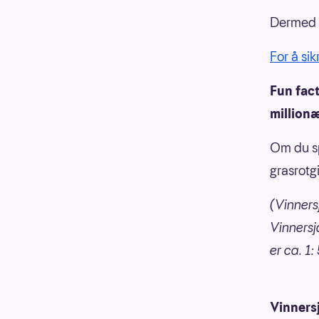
Dermed k
For å sik
Fun fact
millionæ
Om du spi
grasrotg
(Vinnersj
Vinnersj
er ca. 1:
Vinners