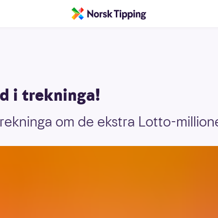
d i trekninga!
 trekninga om de ekstra Lotto-million