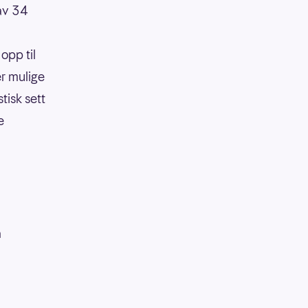
 av 34
opp til
er mulige
tisk sett
e
å