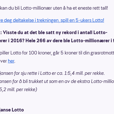
an du bli Lotto-millionær uten å ha et eneste rett tall!
re deg deltakelse i trekningen, spill en 5-ukers Lotto!
: Visste du at det ble satt ny rekord i antall Lotto-
rer i 2016? Hele 266 av dere ble Lotto-millionærer i f
ller Lotto for 100 kroner, går 5 kroner til din grasrotmott
iver
her
.
ansen for sju rette i Lotto er ca. 1:5,4 mill. per rekke.
ansen for å bli trukket ut som en av de ekstra Lotto-mill
 5,2 mill. per rekke)
janse Lotto