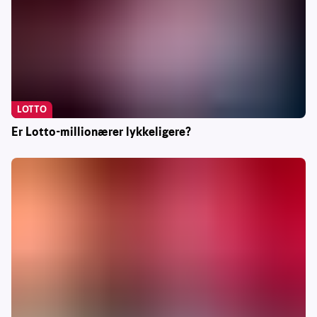
LOTTO
Er Lotto-millionærer lykkeligere?