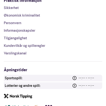
Praktisk informasjon
Sikkerhet
Økonomisk kriminalitet
Personvern
Informasjonskapsler
Tilgjengelighet
Kundevilkår og spilleregler
Varslingskanal
Åpningstider
Sportsspill:
--:-- - --:--
Lotterier og andre spill:
--:-- - --:--