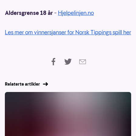
Aldersgrense 18 år
–
Hjelpelinjen.no
Les mer om vinnersjanser for Norsk Tippings spill her
Relaterte artikler