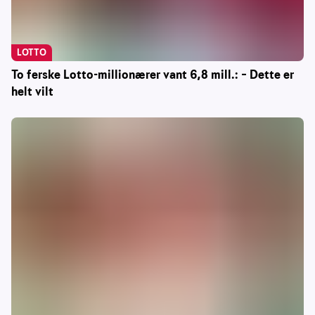
LOTTO
To ferske Lotto-millionærer vant 6,8 mill.: – Dette er
helt vilt