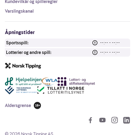
Kundevilkår og spilleregler
Varslingskanal
Åpningstider
Sportsspill:
--:-- - --:--
Lotterier og andre spill:
--:-- - --:--
Andre lenker
Aldersgrense
18 år
So
©
2026
Norsk Tipping AS.