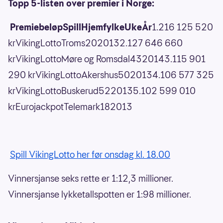
Topp 5-listen over premier i Norge:
PremiebeløpSpillHjemfylkeUkeÅr
1.216 125 520
krVikingLottoTroms2020132.127 646 660
krVikingLottoMøre og Romsdal4320143.115 901
290 krVikingLottoAkershus5020134.106 577 325
krVikingLottoBuskerud5220135.102 599 010
krEurojackpotTelemark182013
Spill VikingLotto her før onsdag kl. 18.00
Vinnersjanse seks rette er 1:12,3 millioner.
Vinnersjanse lykketallspotten er 1:98 millioner.