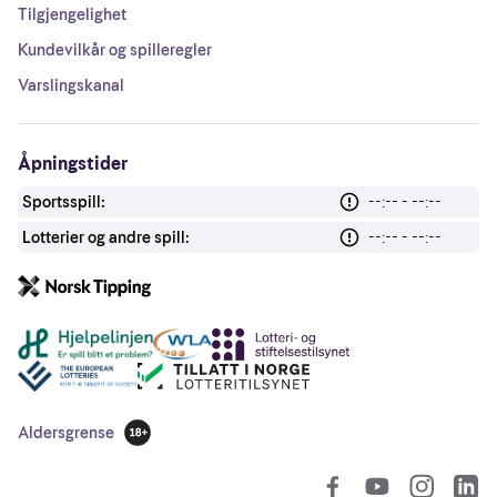
Tilgjengelighet
Kundevilkår og spilleregler
Varslingskanal
Åpningstider
Sportsspill:
--:-- - --:--
Lotterier og andre spill:
--:-- - --:--
Andre lenker
Aldersgrense
18 år