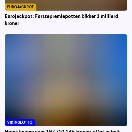
EUROJACKPOT
Eurojackpot: Førstepremiepotten bikker 1 milliard
kroner
VIKINGLOTTO
Norsk kvinne vant 197 710 135 kroner: – Det er helt