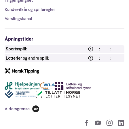
Tilgjengelighet
Kundevilkår og spilleregler
Varslingskanal
Åpningstider
Sportsspill:
--:-- - --:--
Lotterier og andre spill:
--:-- - --:--
Andre lenker
Aldersgrense
18 år
So