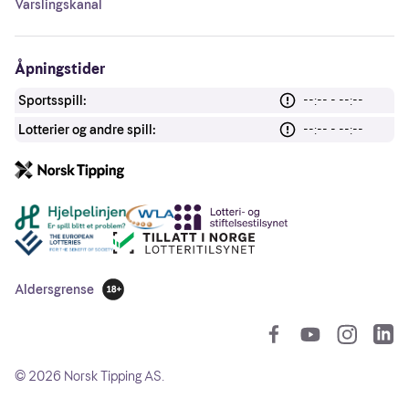
Varslingskanal
Åpningstider
Sportsspill:
--:-- - --:--
Lotterier og andre spill:
--:-- - --:--
Andre lenker
Aldersgrense
18 år
So
©
2026
Norsk Tipping AS.