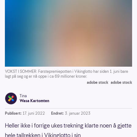
VOKST I SOMMER: Førstepremiepotten i Vikinglotto har siden 1. juni bare
lagt på seg og er nå oppe i ca 69 millioner kroner.
adobe stock
adobe stock
Tina
Wasa Kartomten
Publisert:
17. juni 2022
Endret:
3. januar 2023
Heller ikke i forrige ukes trekning klarte noen å gjette
hele tallrekken i Vikinglotto i sin