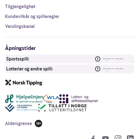
Tilgjengelighet
Kundevilkår og spilleregler
Varslingskanal
Åpningstider
Sportsspill:
--:-- - --:--
Lotterier og andre spill:
--:-- - --:--
Andre lenker
Aldersgrense
18 år