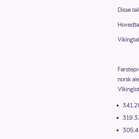
Disse ta
Hovedtal
Vikingtal
Førstepr
norsk al
VIkinglo
341.28
319.3
305.4