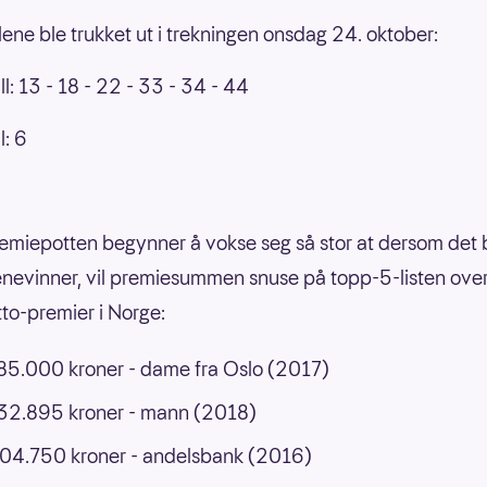
llene ble trukket ut i trekningen onsdag 24. oktober:
l: 13 - 18 - 22 - 33 - 34 - 44
l: 6
emiepotten begynner å vokse seg så stor at dersom det b
enevinner, vil premiesummen snuse på topp-5-listen ove
tto-premier i Norge:
5.000 kroner - dame fra Oslo (2017)
32.895 kroner - mann (2018)
04.750 kroner - andelsbank (2016)