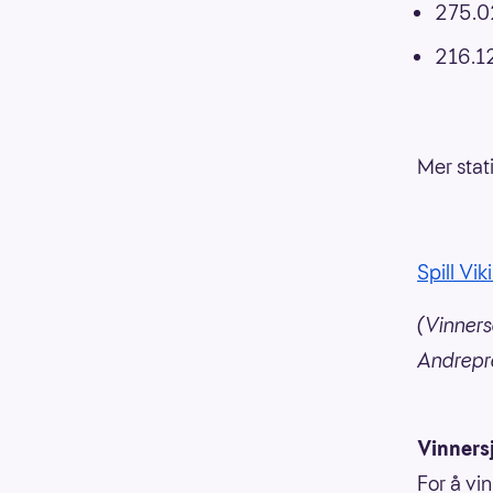
275.02
216.12
Mer stati
Spill Vik
(Vinners
Andrepre
Vinners
For å vin