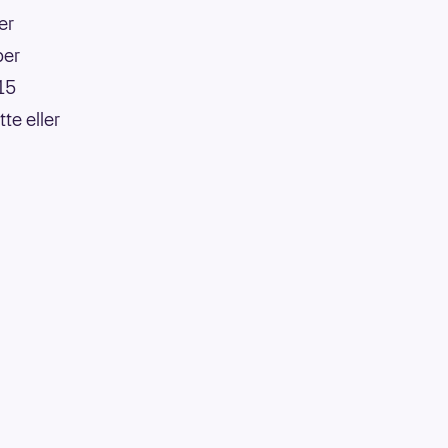
er
per
:15
te eller