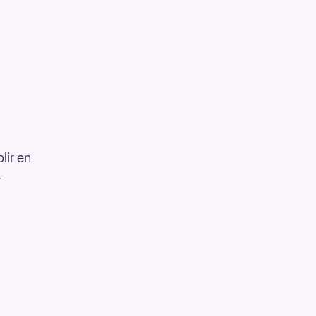
lir en
r