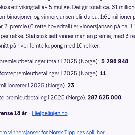
luss ett vikingtall av 5 mulige. Det gir totalt ca. 61 million
ombinasjoner, og vinnersjansen blir da ca. 1:61 millioner 
or 2. premie (6 rette hovedtall) er vinnersjansen på ca. 1
 per rekke. Statistisk sett vinner man en premie, med 3 ret
 snitt på hver femte kupong med 10 rekker.
 premieutbetalinger totalt i 2025 (Norge):
5 298 948
 førstepremieutbetalinger i 2025 (Norge):
11
 millionærer i 2025 (Norge):
23
e premieutbetaling i 2025 (Norge):
287 625 000
rense 18 år
–
Hjelpelinjen.no
om vinnersjanser for Norsk Tippings spill her