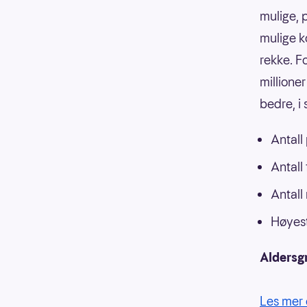
mulige, p
mulige k
rekke. F
millioner
bedre, i
Antall
Antall
Antall
Høyest
Aldersg
Les mer 