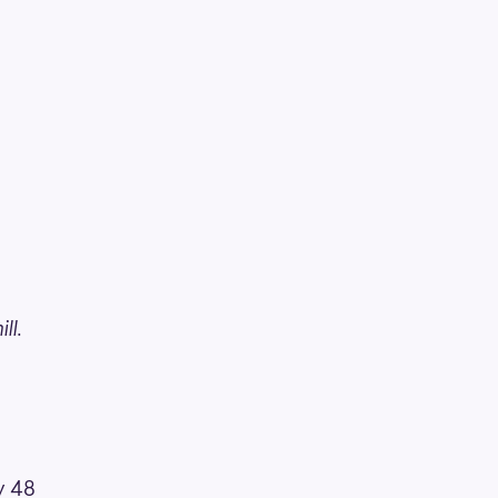
ll.
av 48