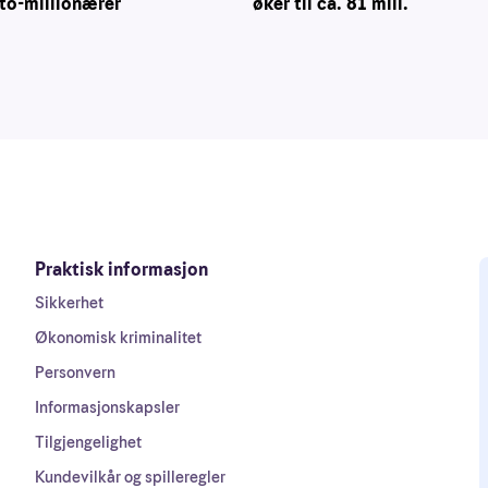
øker til ca. 81 mill.
to-millionærer
Praktisk informasjon
Sikkerhet
Økonomisk kriminalitet
Personvern
Informasjonskapsler
Tilgjengelighet
Kundevilkår og spilleregler