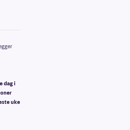
legger
e dag i
ioner
este uke