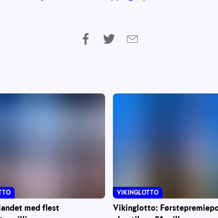
VIKINGLOTTO
TTO
Vikinglotto: Førstepremiep
landet med flest