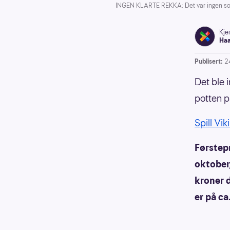
INGEN KLARTE REKKA: Det var ingen som k
Kjer
Ha
Publisert:
2
Det ble 
potten på
Spill Vik
Førstepr
oktober,
kroner 
er på ca