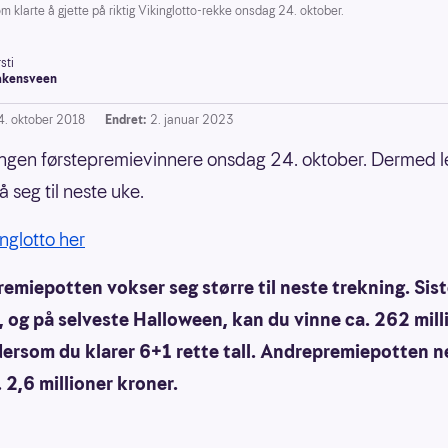
larte å gjette på riktig Vikinglotto-rekke onsdag 24. oktober.
sti
akensveen
4. oktober 2018
Endret:
2. januar 2023
ingen førstepremievinnere onsdag 24. oktober. Dermed 
 seg til neste uke.
inglotto her
emiepotten vokser seg større til neste trekning. Sist
 og på selveste Halloween, kan du vinne ca. 262 mill
dersom du klarer 6+1 rette tall. Andrepremiepotten n
. 2,6 millioner kroner.