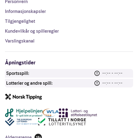
Personvern
Informasjonskapsler
Tilgjengelighet
Kundevilkår og spilleregler
Varslingskanal
Åpningstider
Sportsspill:
--:-- - --:--
Lotterier og andre spill:
--:-- - --:--
Andre lenker
Aldersgrense