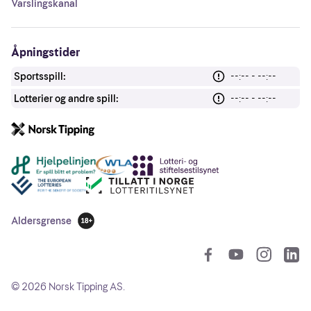
Varslingskanal
Åpningstider
Sportsspill:
--:-- - --:--
Lotterier og andre spill:
--:-- - --:--
Andre lenker
Aldersgrense
18 år
So
©
2026
Norsk Tipping AS.