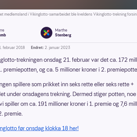
t medlemsland i Vikinglotto-samarbeidet ble kveldens Vikinglotto-trekning forsin
rre
Marthe
umb
Stenberg
1. februar 2018
Endret:
2. januar 2023
nglotto-trekningen onsdag 21. februar var det ca. 172 mil
1. premiepotten, og ca. 5 millioner kroner i 2. premiepotte
ngen spillere som prikket inn seks rette eller seks rette +
llet under onsdagens trekning. Dermed stiger potten, no
vi spiller om ca. 191 millioner kroner i 1. premie og 7,6 mil
2. premie.
inglotto før onsdag klokka 18 her!