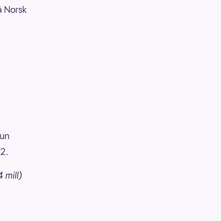
å Norsk
kun
K2.
 mill)