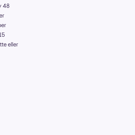
av 48
er
per
:15
te eller