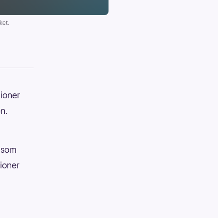
ket.
lioner
n.
e som
lioner