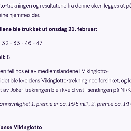
tto-trekningen og resultatene fra denne uken legges ut p
sine hjemmesider.
llene ble trukket ut onsdag 21. februar:
- 32 - 33 - 46 - 47
ll:
8
en feil hos et av medlemslandene i Vikinglotto-
det ble kveldens Vikinglotto-trekning noe forsinket, og 
et av Joker-trekningen ble i kveld vist i sendingen på NR
nnsynlighet 1. premie er ca. 1:98 mill., 2. premie ca. 1:14
janse Vikinglotto