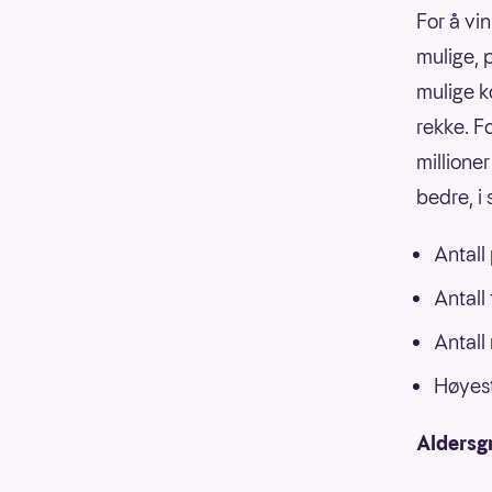
For å vin
mulige, p
mulige k
rekke. F
millioner
bedre, i
Antall
Antall
Antall
Høyest
Aldersg