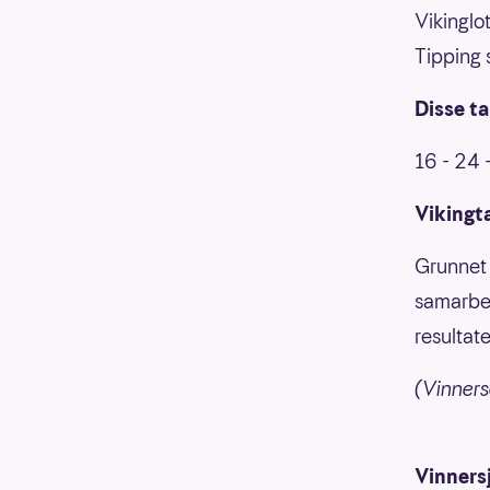
Vikinglo
Tipping 
Disse ta
16 - 24 
Vikingta
Grunnet 
samarbei
resultat
(Vinnersa
Vinners