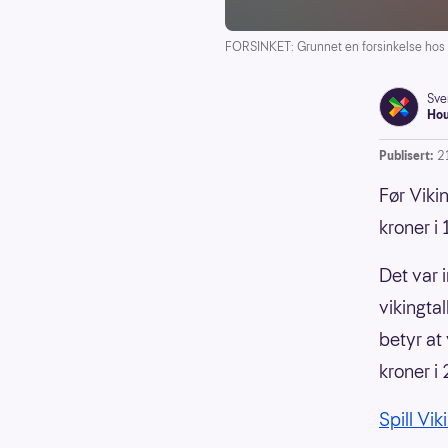
FORSINKET: Grunnet en forsinkelse hos e
Sve
Ho
Publisert:
2
Før Viki
kroner i 
Det var i
vikingta
betyr at 
kroner i 
Spill Vik