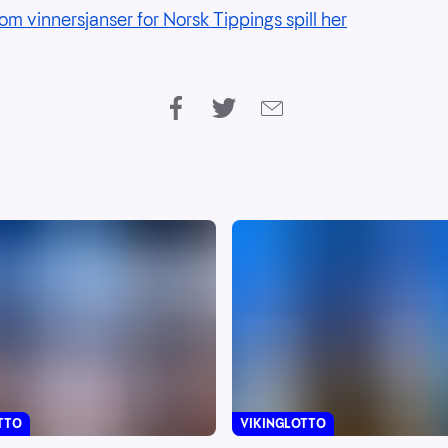
om vinnersjanser for Norsk Tippings spill her
VIKINGLOTTO
TTO