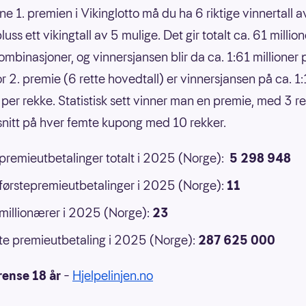
ne 1. premien i Vikinglotto må du ha 6 riktige vinnertall 
luss ett vikingtall av 5 mulige. Det gir totalt ca. 61 million
ombinasjoner, og vinnersjansen blir da ca. 1:61 millioner 
or 2. premie (6 rette hovedtall) er vinnersjansen på ca. 1
 per rekke. Statistisk sett vinner man en premie, med 3 ret
 snitt på hver femte kupong med 10 rekker.
 premieutbetalinger totalt i 2025 (Norge):
5 298 948
 førstepremieutbetalinger i 2025 (Norge):
11
 millionærer i 2025 (Norge):
23
e premieutbetaling i 2025 (Norge):
287 625 000
rense 18 år
–
Hjelpelinjen.no