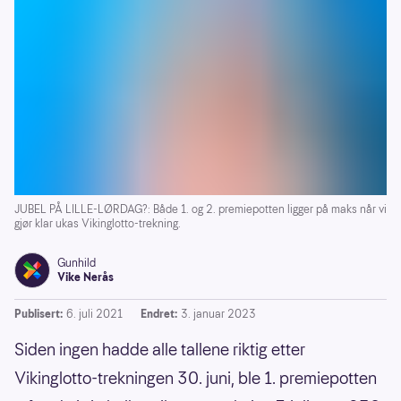
JUBEL PÅ LILLE-LØRDAG?: Både 1. og 2. premiepotten ligger på maks når vi
gjør klar ukas Vikinglotto-trekning.
Gunhild
Vike Nerås
Publisert:
6. juli 2021
Endret:
3. januar 2023
Siden ingen hadde alle tallene riktig etter
Vikinglotto-trekningen 30. juni, ble 1. premiepotten