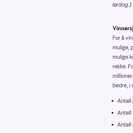
lørdag.)
Vinners
For å vin
mulige, p
mulige k
rekke. F
millioner
bedre, i
Antall
Antall
Antall