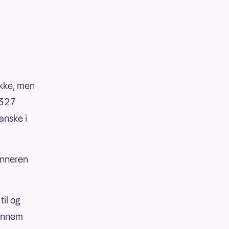
ikke, men
 327
anske i
vinneren
til og
gennem