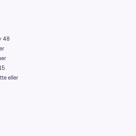
av 48
er
per
:15
te eller