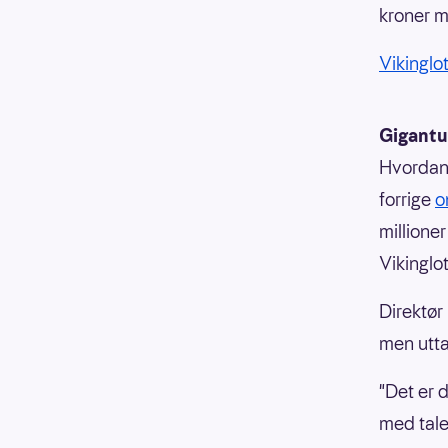
kroner m
Vikinglot
Gigantu
Hvordan 
forrige
o
millione
Vikinglo
Direktør 
men utta
"Det er d
med tale