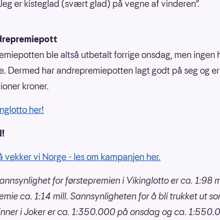
 Jeg er kisteglad (svært glad) på vegne af vinderen”.
drepremiepott
emiepotten ble altså utbetalt forrige onsdag, men ingen
e. Dermed har andrepremiepotten lagt godt på seg og er
lioner kroner.
inglotto her!
l!
 vekker vi Norge - les om kampanjen her.
annsynlighet for førstepremien i Vikinglotto er ca. 1:98 mi
mie ca. 1:14 mill. Sannsynligheten for å bli trukket ut so
nner i Joker er ca. 1:350.000 på onsdag og ca. 1:550