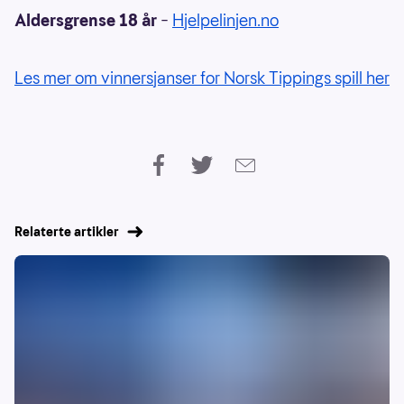
Aldersgrense 18 år
–
Hjelpelinjen.no
Les mer om vinnersjanser for Norsk Tippings spill her
Relaterte artikler