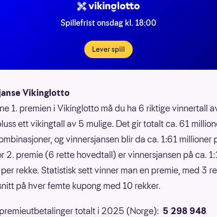
Spillefrist onsdag kl. 18:00
Lever spill
janse Vikinglotto
ne 1. premien i Vikinglotto må du ha 6 riktige vinnertall 
luss ett vikingtall av 5 mulige. Det gir totalt ca. 61 million
ombinasjoner, og vinnersjansen blir da ca. 1:61 millioner 
or 2. premie (6 rette hovedtall) er vinnersjansen på ca. 1
 per rekke. Statistisk sett vinner man en premie, med 3 ret
 snitt på hver femte kupong med 10 rekker.
 premieutbetalinger totalt i 2025 (Norge):
5 298 948