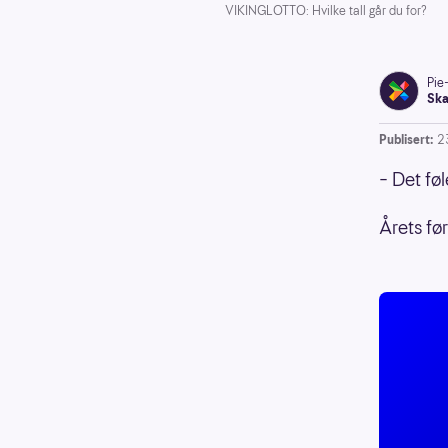
VIKINGLOTTO: Hvilke tall går du for?
Pie
Ska
Publisert:
2
– Det føl
Årets fø