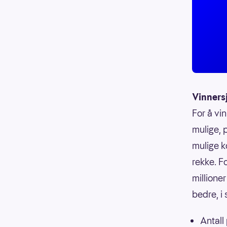
Vinners
For å vin
mulige, p
mulige k
rekke. F
millioner
bedre, i
Antall