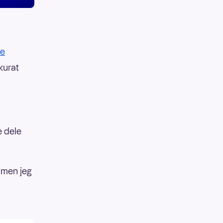
te
kurat
e dele
, men jeg