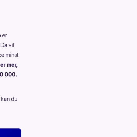
 er
 Da vil
ke minst
er mer,
60 000.
 kan du