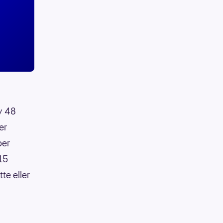
av 48
er
per
:15
te eller