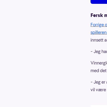
Fersk m
Forrige 
spilleren
innsett 
– Jeg ha
Vinnergl
med det 
– Jeg er
vil være 