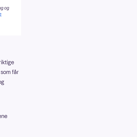
ng og
e
iktige
 som får
og
iene