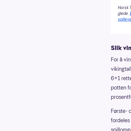
Norsk T
glede.
spilleve
Slik vi
For å vi
vikingta
6+1 rett
potten f
prosentf
Første- 
fordeles
spillomg