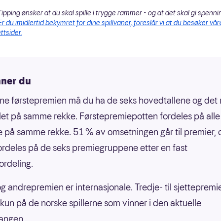
ipping ønsker at du skal spille i trygge rammer - og at det skal gi spenni
Er du imidlertid bekymret for dine spillvaner, foreslår vi at du besøker vår
ttsider.
nner du
nne førstepremien må du ha de seks hovedtallene og det r
llet på samme rekke. Førstepremiepotten fordeles på alle
e på samme rekke. 51 % av omsetningen går til premier, 
ordeles på de seks premiegruppene etter en fast
ordeling.
og andrepremien er internasjonale. Tredje- til sjetteprem
 kun på de norske spillerne som vinner i den aktuelle
angen.