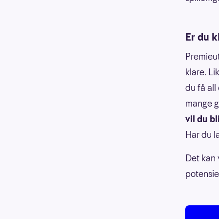
Er du k
Premieut
klare. Li
du få al
mange gr
vil du b
Har du l
Det kan 
potensiel