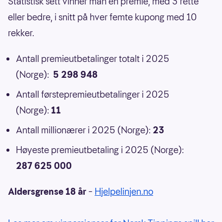
Statistisk sett vinner man en premie, med 3 rette
eller bedre, i snitt på hver femte kupong med 10
rekker.
Antall premieutbetalinger totalt i 2025
(Norge):
5 298 948
Antall førstepremieutbetalinger i 2025
(Norge):
11
Antall millionærer i 2025 (Norge):
23
Høyeste premieutbetaling i 2025 (Norge):
287 625 000
Aldersgrense 18 år
–
Hjelpelinjen.no