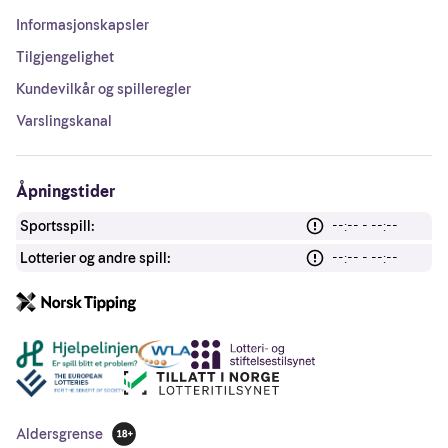
Informasjonskapsler
Tilgjengelighet
Kundevilkår og spilleregler
Varslingskanal
Åpningstider
Sportsspill:
--:-- - --:--
Lotterier og andre spill:
--:-- - --:--
Andre lenker
Aldersgrense
18 år