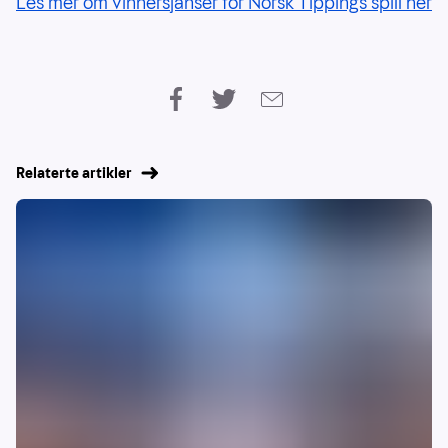
Les mer om vinnersjanser for Norsk Tippings spill her
Relaterte artikler