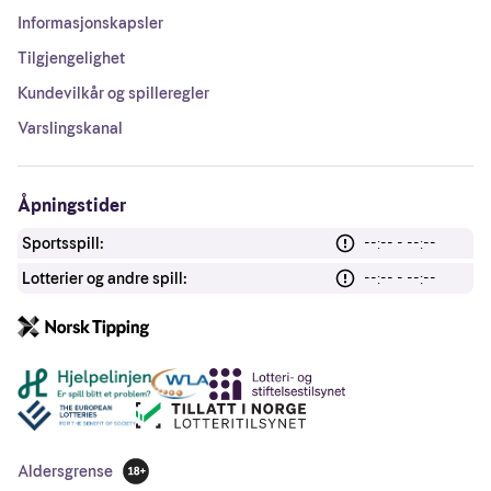
Informasjonskapsler
Tilgjengelighet
Kundevilkår og spilleregler
Varslingskanal
Åpningstider
Sportsspill:
--:-- - --:--
Lotterier og andre spill:
--:-- - --:--
Andre lenker
Aldersgrense
18 år