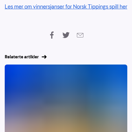
Les mer om vinnersjanser for Norsk Tippings spill her
Relaterte artikler