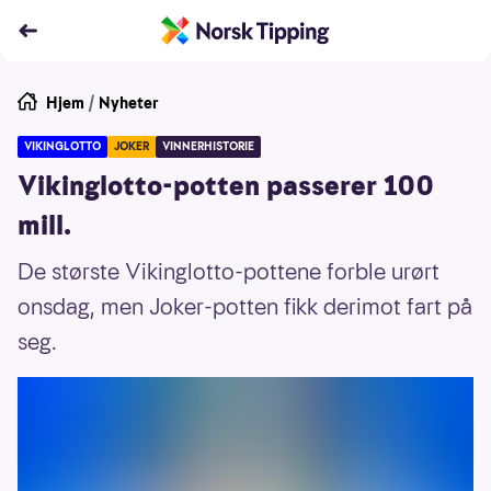
Hjem
/
Nyheter
VIKINGLOTTO
JOKER
VINNERHISTORIE
Vikinglotto-potten passerer 100
mill.
De største Vikinglotto-pottene forble urørt
onsdag, men Joker-potten fikk derimot fart på
seg.