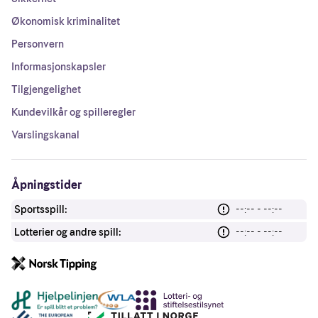
Økonomisk kriminalitet
Personvern
Informasjonskapsler
Tilgjengelighet
Kundevilkår og spilleregler
Varslingskanal
Åpningstider
Sportsspill:
--:-- - --:--
Lotterier og andre spill:
--:-- - --:--
Andre lenker