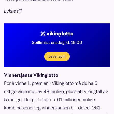
Lykke til!
Spillefrist onsdag kl. 18:00
Lever spill
Vinnersjanse Vikinglotto
For å vinne 1. premien i Vikinglotto må du ha 6
riktige vinnertall av 48 mulige, pluss ett vikingtall av
5 mulige. Det gir totalt ca. 61 millioner mulige
kombinasjoner, og vinnersjansen blir da ca. 1:61