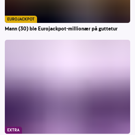
EUROJACKPOT
Mann (30) ble Eurojackpot-millionær på guttetur
EXTRA