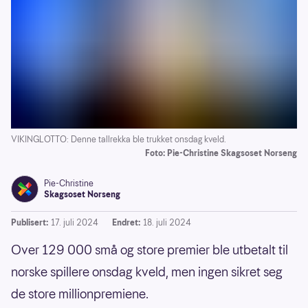
VIKINGLOTTO: Denne tallrekka ble trukket onsdag kveld.
Foto: Pie-Christine Skagsoset Norseng
Pie-Christine
Skagsoset Norseng
Publisert:
17. juli 2024
Endret:
18. juli 2024
Over 129 000 små og store premier ble utbetalt til
norske spillere onsdag kveld, men ingen sikret seg
de store millionpremiene.