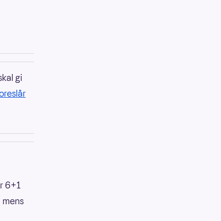
kal gi
oreslår
ar 6+1
r, mens