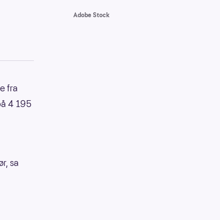
Adobe Stock
e fra
på 4 195
r, sa