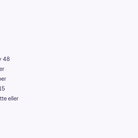
av 48
er
per
:15
te eller