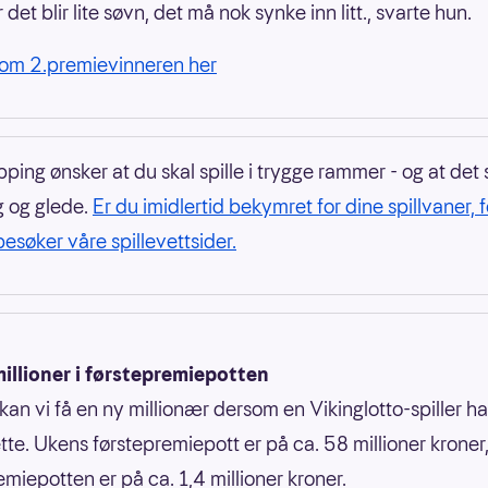
 det blir lite søvn, det må nok synke inn litt., svarte hun.
 om 2.premievinneren her
ping ønsker at du skal spille i trygge rammer - og at det s
 og glede.
Er du imidlertid bekymret for dine spillvaner, f
besøker våre spillevettsider.
illioner i førstepremiepotten
an vi få en ny millionær dersom en Vikinglotto-spiller h
rette. Ukens førstepremiepott er på ca. 58 millioner krone
miepotten er på ca. 1,4 millioner kroner.