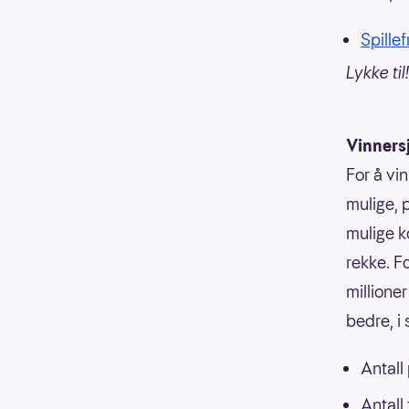
Spillef
Lykke til!
Vinners
For å vin
mulige, p
mulige k
rekke. F
millioner
bedre, i
Antall
Antall