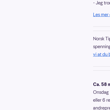
-
Jeg tror
Les mer
Norsk Tip
spenning
vi at du 
Ca. 58 m
Onsdag k
eller 6 
andrepre