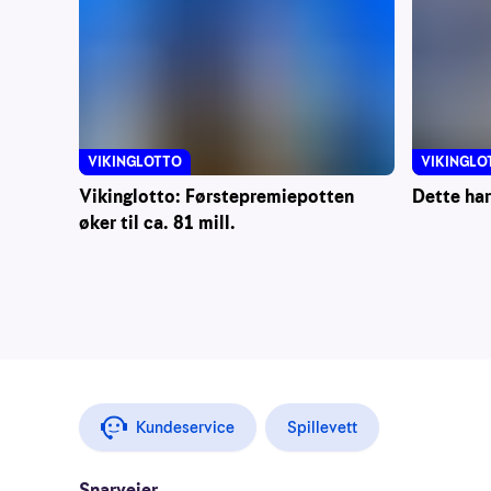
VIKINGLOTTO
VIKINGLO
Vikinglotto: Førstepremiepotten
Dette har
øker til ca. 81 mill.
Kundeservice
Spillevett
Snarveier