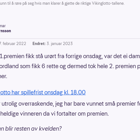
til å røre på seg hvis man klarer å gjette de riktige Vikinglotto-tallene.
inar
rnsson
7. februar 2022
Endret:
3. januar 2023
1.premien fikk stå urørt fra forrige onsdag, var det ei dam
ordland som fikk 6 rette og dermed tok hele 2. premien 
ner.
otto har spillefrist onsdag kl. 18.00
r utrolig overraskende, jeg har bare vunnet små premier fø
heldige vinneren da vi fortalter om premien.
n blir resten av kvelden?