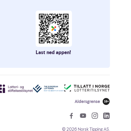
Last ned appen!
Aldersgrense
18 år
Sosiale len
©
2026
Norsk Tipping AS.