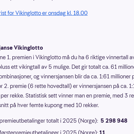
rist for Vikinglotto er onsdag kl. 18.00
janse Vikinglotto
ne 1. premien i Vikinglotto må du ha 6 riktige vinnertall 
luss ett vikingtall av 5 mulige. Det gir totalt ca. 61 million
ombinasjoner, og vinnersjansen blir da ca. 1:61 millioner 
or 2. premie (6 rette hovedtall) er vinnersjansen på ca. 1
 per rekke. Statistisk sett vinner man en premie, med 3 ret
 snitt på hver femte kupong med 10 rekker.
 premieutbetalinger totalt i 2025 (Norge):
5 298 948
 førstepremieutbetalinger i 2025 (Norge):
11