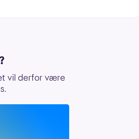
?
et vil derfor være
rs.