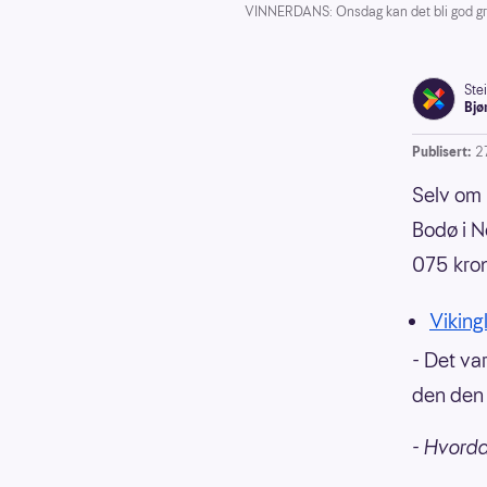
VINNERDANS: Onsdag kan det bli god grunn 
Ste
Bjø
Publisert:
2
Selv om 
Bodø i N
075 kro
Vikingl
- Det va
den den 
- Hvorda