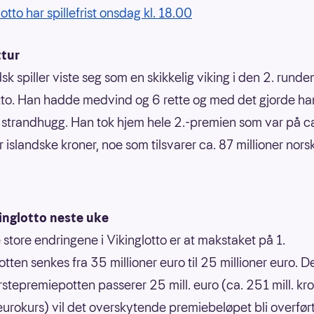
otto har spillefrist onsdag kl. 18.00
ttur
sk spiller viste seg som en skikkelig viking i den 2. rund
tto. Han hadde medvind og 6 rette og med det gjorde ha
g strandhugg. Han tok hjem hele 2.-premien som var på ca
r islandske kroner, noe som tilsvarer ca. 87 millioner nors
inglotto neste uke
 store endringene i Vikinglotto er at makstaket på 1.
tten senkes fra 35 millioner euro til 25 millioner euro. D
ørstepremiepotten passerer 25 mill. euro (ca. 251 mill. kro
urokurs) vil det overskytende premiebeløpet bli overført 