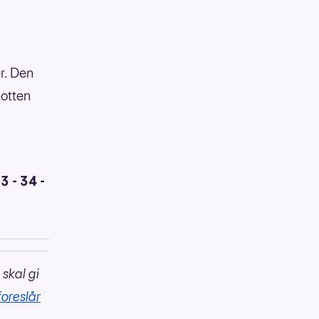
er. Den
potten
33 - 34 -
 skal gi
foreslår