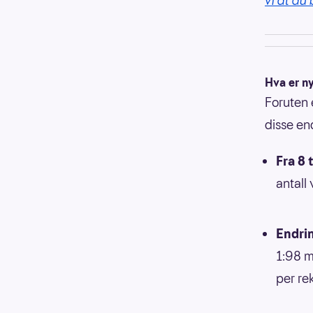
vi at du 
Hva er ny
Foruten 
disse en
Fra 8 t
antall 
Endrin
1:98 m
per re