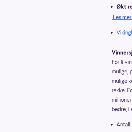
Økt r
Les mer 
Vikingl
Vinners
For å vin
mulige, p
mulige k
rekke. F
millioner
bedre, i
Antall