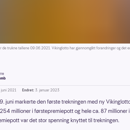
 de trukne tallene 09.06.2021. Vikinglotto har gjennomgått forandringer og det er 
rre
umb
. juni 2021
Endret:
3. januar 2023
. juni markerte den første trekningen med ny Vikinglotto
254 millioner i førstepremiepott og hele ca. 87 millioner i
miepott var det stor spenning knyttet til trekningen.