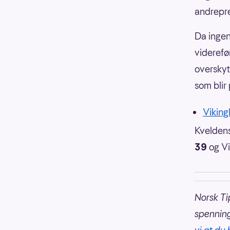
andrepr
Da ingen
viderefør
overskyt
som blir 
Vikingl
Kveldens
39
og Vi
Norsk Ti
spennin