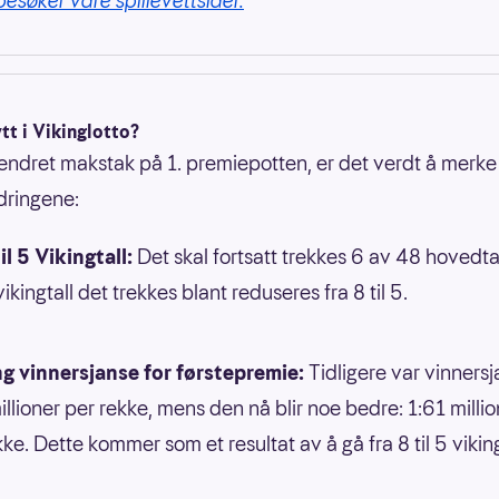
besøker våre spillevettsider.
tt i Vikinglotto?
endret makstak på 1. premiepotten, er det verdt å merke
dringene:
il 5 Vikingtall:
Det skal fortsatt trekkes 6 av 48 hovedta
vikingtall det trekkes blant reduseres fra 8 til 5.
g vinnersjanse for førstepremie:
Tidligere var vinners
illioner per rekke, mens den nå blir noe bedre: 1:61 millio
kke. Dette kommer som et resultat av å gå fra 8 til 5 viking