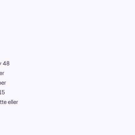
av 48
er
per
:15
te eller