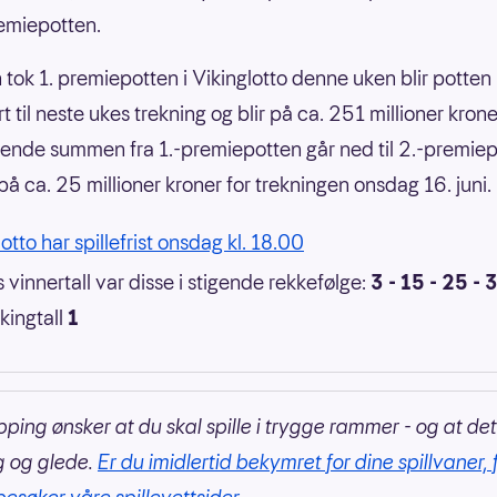
emiepotten.
 tok 1. premiepotten i Vikinglotto denne uken blir potten
t til neste ukes trekning og blir på ca. 251 millioner kron
ende summen fra 1.-premiepotten går ned til 2.-premie
på ca. 25 millioner kroner for trekningen onsdag 16. juni.
otto har spillefrist onsdag kl. 18.00
 vinnertall var disse i stigende rekkefølge:
3 - 15 - 25 - 
kingtall
1
pping ønsker at du skal spille i trygge rammer - og at det
g og glede.
Er du imidlertid bekymret for dine spillvaner, 