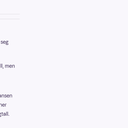
 seg
ll, men
jansen
ner
tall.