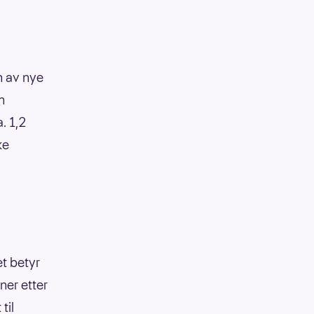
en av nye
n
. 1,2
ke
et betyr
ner etter
til