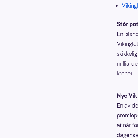
Vikingl
Stór po
En island
Vikinglo
skikkeli
milliarde
kroner.
Nye Vik
En av de
premiepo
at når f
dagens e