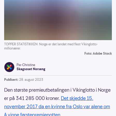
TOPPER STATISTIKKEN: Norge er det landet med flest Vikinglotto-
millionærer.
Foto: Adobe Stock
Pie-Christine
Skagsoset Norseng
Publisert:
28. august 2023
Den største premieutbetalingen i Vikinglotto i Norge
er på 341 285 000 kroner.
Det skjedde 15.
november 2017 da en kvinne fra Oslo var alene om
å vinne førstepremiepotten.