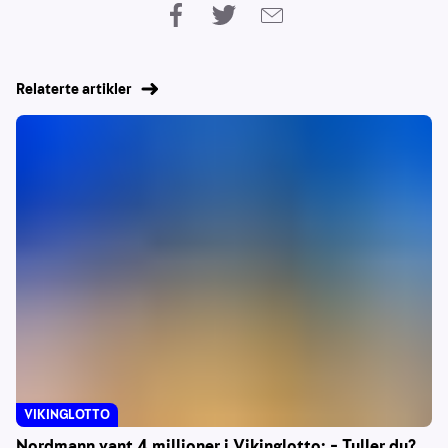
Relaterte artikler
VIKINGLOTTO
Nordmann vant 4 millioner i Vikinglotto: – Tuller du?