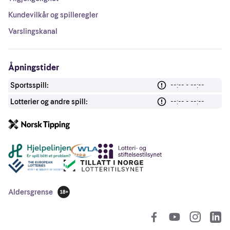
Kundevilkår og spilleregler
Varslingskanal
Åpningstider
Sportsspill:
--:-- - --:--
Lotterier og andre spill:
--:-- - --:--
Andre lenker
Aldersgrense
18 år
So