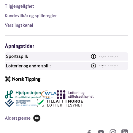
Tilgjengelighet
Kundevilkår og spilleregler
Varslingskanal
Åpningstider
Sportsspill:
--:-- - --:--
Lotterier og andre spill:
--:-- - --:--
Andre lenker
Aldersgrense
18 år