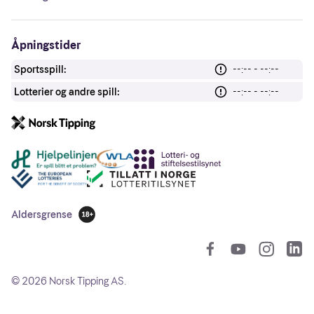
Åpningstider
Sportsspill:
--:-- - --:--
Lotterier og andre spill:
--:-- - --:--
Andre lenker
Aldersgrense
18 år
So
©
2026
Norsk Tipping AS.