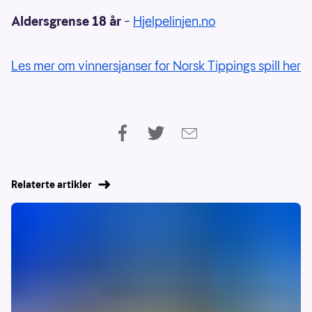
Aldersgrense 18 år
–
Hjelpelinjen.no
Les mer om vinnersjanser for Norsk Tippings spill her
Relaterte artikler