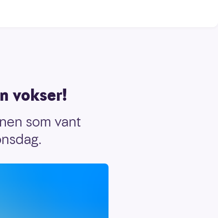
n vokser!
annen som vant
onsdag.