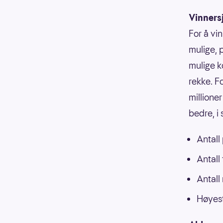
Vinners
For å vin
mulige, p
mulige k
rekke. F
millioner
bedre, i
Antall
Antall
Antall
Høyest