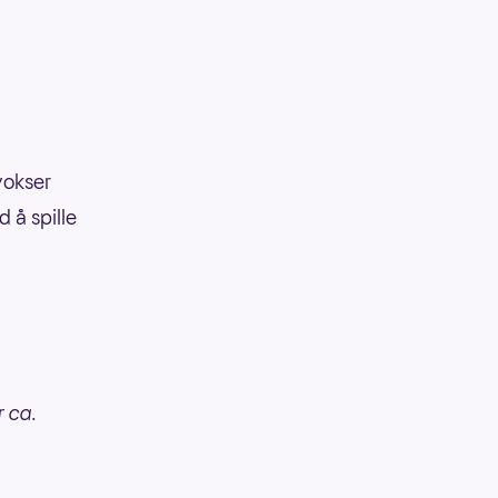
vokser
 å spille
r ca.