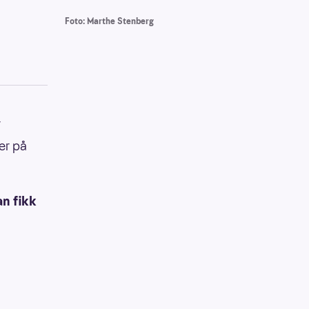
Foto: Marthe Stenberg
r
er på
an fikk