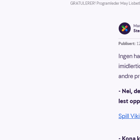
GRATULERER! Programleder May Lisbeth M
Mar
Ste
Publisert:
12
Ingen ha
imidlert
andre pr
- Nei, 
lest op
Spill Vi
- Kona k