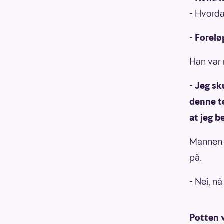
- Hvorda
- Forelø
Han var 
- Jeg sk
denne te
at jeg b
Mannen h
på.
- Nei, nå
Potten v