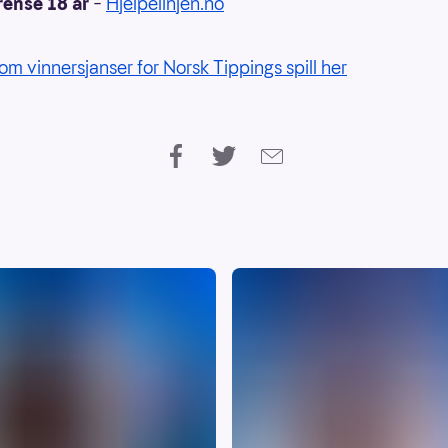
rense 18 år
–
Hjelpelinjen.no
om vinnersjanser for Norsk Tippings spill her