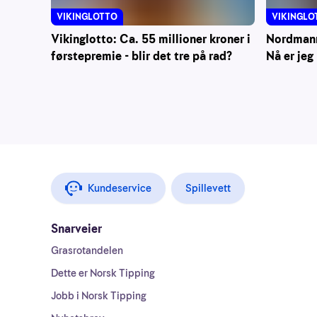
VIKINGLOTTO
VIKINGLO
Vikinglotto: Ca. 55 millioner kroner i
Nordmann 
førstepremie - blir det tre på rad?
Nå er jeg 
Kundeservice
Spillevett
Snarveier
Grasrotandelen
Dette er Norsk Tipping
Jobb i Norsk Tipping