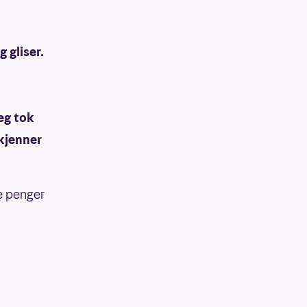
g gliser.
jeg tok
 kjenner
e penger