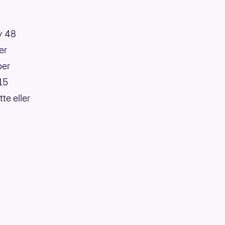
av 48
er
per
:15
te eller