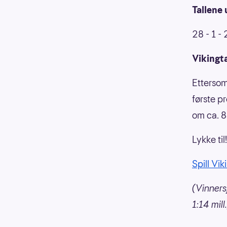
Tallene 
28 - 1 - 
Vikingta
Ettersom
første p
om ca. 8
Lykke til!
Spill Vik
(Vinnersj
1:14 mill