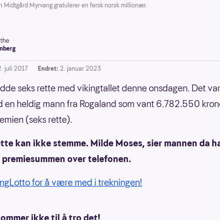
idtgård Myrvang gratulerer en fersk norsk millionær.
the
nberg
. juli 2017
Endret:
2. januar 2023
dde seks rette med vikingtallet denne onsdagen. Det va
id en heldig mann fra Rogaland som vant 6.782.550 kron
emien (seks rette).
dette kan ikke stemme. Milde Moses, sier mannen da h
p premiesummen over telefonen.
kingLotto for å være med i trekningen!
ommer ikke til å tro det!